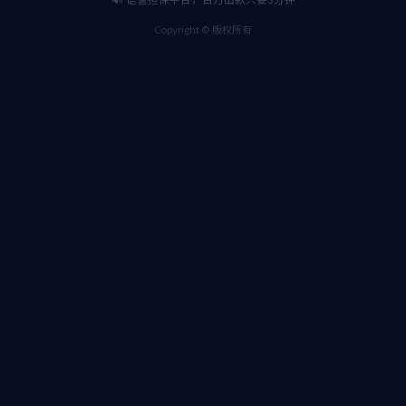
党课开始前，在场所有同志共同
学习
了
习近平新
瑞林同志
首先阐述了其政治地位，再以
“八个明确”与
进行了讲解
与学习。
接着
进行微党课学习，郑瑞林
首先介绍
了
宪法的
律地位
，
提出要深入学习宪法，
并
带领着支部成员们
立科学发展观和习近平新时代
中国
特色社会主义思想
一步提升支部成员们的党务知识
素养
与政治站位。第
宪法沙画宣传视频，视频主要介绍了宪法的重要地位
学习更加深刻
和
生动。