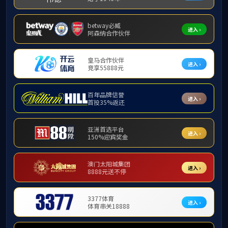
人理念，以多元化
党员风采
·
m88举行兼职辅导员...
·
2024～2025学年（第二学期）...
与战斗力，4月23
师德师风
·
关于选聘m88兼职辅...
第二党支部于海珠
通知公告
更多
·
2024～2025学年（第二学期）...
仔树的主题党日活
·
m88,m88信息科学与...
院党委委员、副院
·
m88,m88信息科学与...
·
m88,m88信息科学与...
·
m88,m88信息科学与...
·
m88,m88信息科学与...
·
2025～2026学年（第一学期）...
·
m88举行兼职辅导员...
·
2024～2025学年（第二学期）...
·
关于选聘m88兼职辅...
·
2024～2025学年（第二学期）...
·
m88,m88信息科学与...