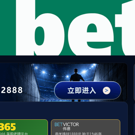
m88(中国)官方网站-登录入口
资队伍
党建工作
本科生教育
研究生培养
科学研究
当前位置：
学院首页
>>
党建工作
>>
党员风采
>>
正文
教工第一党支部书记带领评估小
2018-10-17 10:54
(点击：
)