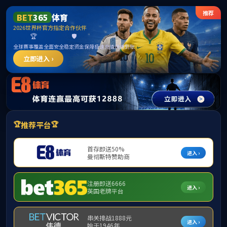
m88(中国)官方网站-登录入口
学院首页
学院概况
师资队伍
党建工作
本
团学组织
当前位置：
学院首页
>>
学生工
团学组织
科创竞赛
奖助贷
为丰富课余文
校友园地
月12日下午，信