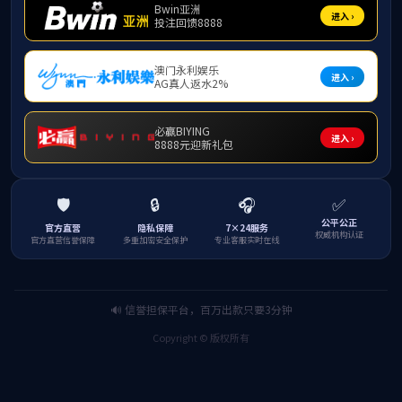
·
2024～2025学年（第二学期）...
·
m88,m88信息科学与...
·
m88,m88信息科学与...
·
m88,m88信息科学与...
·
m88,m88信息科学与...
吉晓娟在开幕
·
m88,m88信息科学与...
勃向上的精神风貌
风格、赛出友谊、