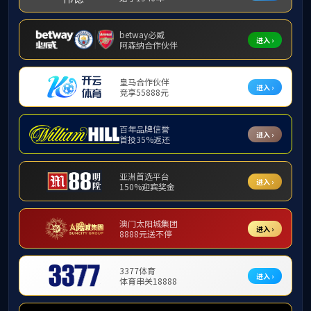
·
m88,m88信息科学与...
青年团成立100
通知公告
更多
·
m88,m88信息科学与...
·
2025～2026学年（第一学期）...
·
m88举行兼职辅导员...
·
2024～2025学年（第二学期）...
·
关于选聘m88兼职辅...
·
2024～2025学年（第二学期）...
·
m88,m88信息科学与...
·
m88,m88信息科学与...
·
m88,m88信息科学与...
·
m88,m88信息科学与...
·
m88,m88信息科学与...