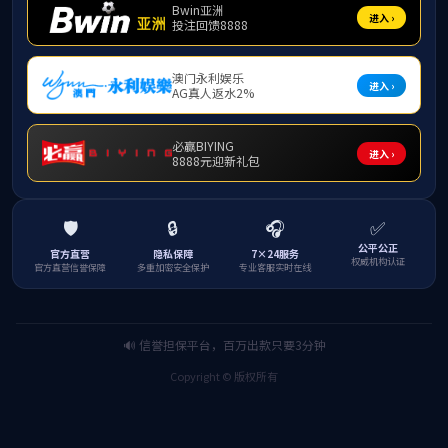
6
202211347025
7
S202211347081
8
S202211347082
9
S202211347083
10
S202211347084
11
S202211347085