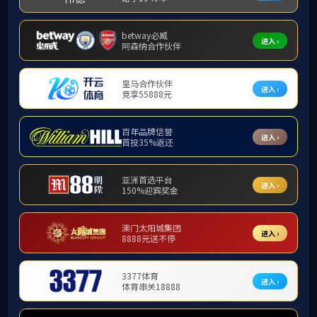
·
m88,m88信息科学与...
通知公告
更多
1
202211347020
·
m88,m88信息科学与...
·
2025～2026学年（第一学期）...
2
202211347021
·
m88举行兼职辅导员...
·
2024～2025学年（第二学期）...
·
关于选聘m88兼职辅...
·
2024～2025学年（第二学期）...
3
202211347022
·
m88,m88信息科学与...
·
m88,m88信息科学与...
·
m88,m88信息科学与...
4
202211347023
·
m88,m88信息科学与...
·
m88,m88信息科学与...
5
202211347024