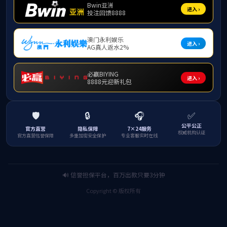
·
2024～2025学年（第二学期）...
·
关于选聘m88兼职辅...
·
2024～2025学年（第二学期）...
·
m88,m88信息科学与...
·
m88,m88信息科学与...
·
m88,m88信息科学与...
·
m88,m88信息科学与...
·
m88,m88信息科学与...
版权所有：m