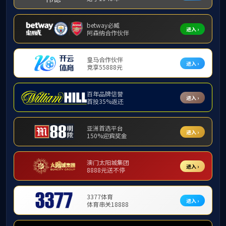
党员风采
友，经过激烈的
师德师风
·
2025～2026学年（第一学期）...
通知公告
更多
·
m88举行兼职辅导员...
·
2024～2025学年（第二学期）...
·
关于选聘m88兼职辅...
·
2024～2025学年（第二学期）...
·
m88,m88信息科学与...
·
m88,m88信息科学与...
·
m88,m88信息科学与...
通过这次比
·
m88,m88信息科学与...
取的精神风貌。
·
m88,m88信息科学与...
优、锐意进取的
·
2025～2026学年（第一学期）...
·
m88举行兼职辅导员...