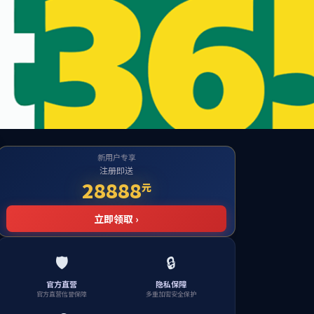
设为首页
|
加入收藏
m88
学生工作
评估认证
取得佳绩
九届运动会。m88教工踊跃报
明亮、罗智杰、郭建军、刘同