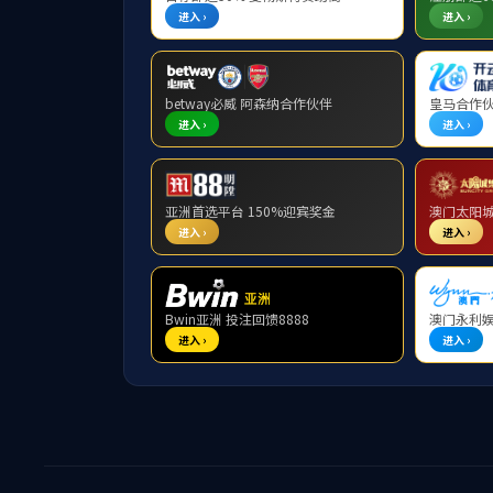
党员风采
师德师风
通知公告
更多
·
2025～2026学年（第一学期）...
·
m88举行兼职辅导员...
·
2024～2025学年（第二学期）...
·
关于选聘m88兼职辅...
·
2024～2025学年（第二学期）...
·
m88,m88信息科学与...
·
m88,m88信息科学与...
·
m88,m88信息科学与...
·
m88,m88信息科学与...
·
m88,m88信息科学与...
·
2025～2026学年（第一学期）...
·
m88举行兼职辅导员...