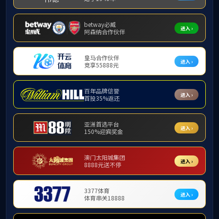
·
m88,m88信息科学与...
教学团队
·
m88,m88信息科学与...
课程建设
·
m88,m88信息科学与...
·
m88,m88信息科学与...
通知公告
更多
·
2025～2026学年（第一学期）...
·
m88举行兼职辅导员...
·
2024～2025学年（第二学期）...
·
关于选聘m88兼职辅...
·
2024～2025学年（第二学期）...
·
m88,m88信息科学与...
·
m88,m88信息科学与...
·
m88,m88信息科学与...
·
m88,m88信息科学与...
·
m88,m88信息科学与...