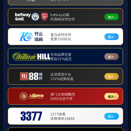
·
m88,m88信息科学与...
教学团队
·
m88,m88信息科学与...
课程建设
·
m88,m88信息科学与...
·
m88,m88信息科学与...
通知公告
更多
·
m88,m88信息科学与...
·
2025～2026学年（第一学期）...
·
m88举行兼职辅导员...
·
2024～2025学年（第二学期）...
·
关于选聘m88兼职辅...
·
2024～2025学年（第二学期）...
·
m88,m88信息科学与...
·
m88,m88信息科学与...
·
m88,m88信息科学与...
·
m88,m88信息科学与...
·
m88,m88信息科学与...
版权所有：m