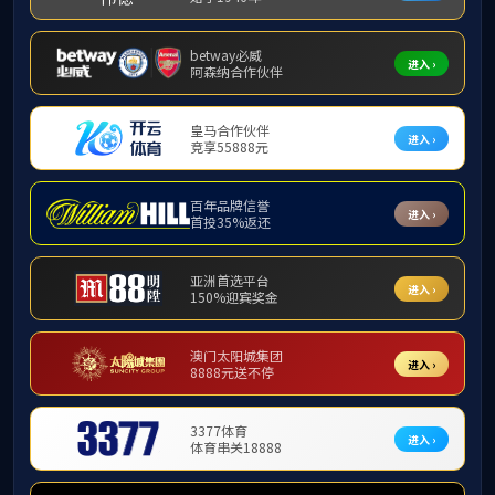
教学团队
·
m88,m88信息科学与...
课程建设
·
m88,m88信息科学与...
·
m88,m88信息科学与...
通知公告
更多
·
m88,m88信息科学与...
·
2025～2026学年（第一学期）...
·
m88举行兼职辅导员...
·
2024～2025学年（第二学期）...
·
关于选聘m88兼职辅...
·
2024～2025学年（第二学期）...
·
m88,m88信息科学与...
·
m88,m88信息科学与...
·
m88,m88信息科学与...
·
m88,m88信息科学与...
·
m88,m88信息科学与...