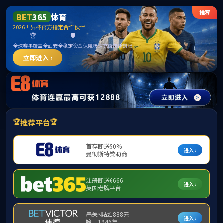
m88(中国)官方网站-登录入口
学院首页
学院概况
师资队伍
党建工作
本
教学大纲
当前位置：
学院首页
>>
本科生
·
2025～2026学年（第一学期）...
·
m88举行兼职辅导员...
专业介绍
·
2024～2025学年（第二学期）...
人才培养方案
·
关于选聘m88兼职辅...
教学大纲
·
2024～2025学年（第二学期）...
教研教改
·
m88,m88信息科学与...