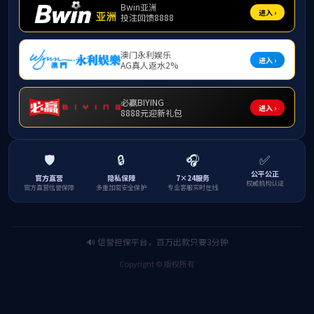
n
教育和工作背
北京交通大学工
建精密电子制造技术
1996.8-200
师、2005.7至今在m
学者、2008.2-3在英
省农村科技特派员、
n
代表性科研项
主持广东省农村
题、广东省农业厅纵
学基金项目2项。
n
代表性教学项
主持广东省一流本
n
代表性论文