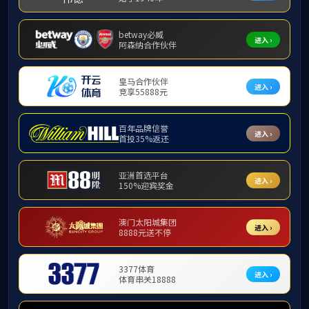
·
m88,m88信息科学与...
基本信息
通知公告
更多
·
m88,m88信息科学与...
姓
名
·
2025～2026学年（第一学期）...
·
m88举行兼职辅导员...
性
别
·
2024～2025学年（第二学期）...
·
关于选聘m88兼职辅...
职
称
·
2024～2025学年（第二学期）...
·
m88,m88信息科学与...
·
m88,m88信息科学与...
所属学院
·
m88,m88信息科学与...
·
m88,m88信息科学与...
联系方式
·
m88,m88信息科学与...
电子邮箱：
rickwu
@zh
个人简介