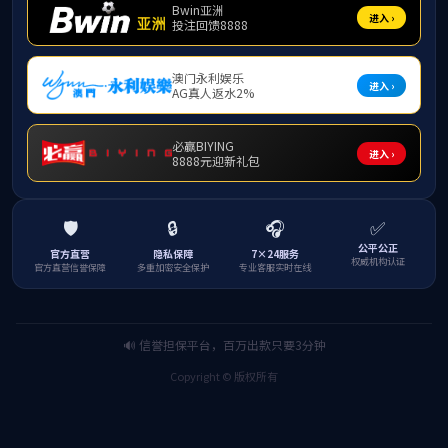
·
2025～2026学年（第一学期）...
9
校级
20
·
m88举行兼职辅导员...
10
校级
20
·
2024～2025学年（第二学期）...
·
关于选聘m88兼职辅...
11
校级
20
·
2024～2025学年（第二学期）...
12
校级
20
·
m88,m88信息科学与...
·
m88,m88信息科学与...
13
校级
20
·
m88,m88信息科学与...
14
校级
20
·
m88,m88信息科学与...
·
m88,m88信息科学与...
15
校级
20
16
校级
20
17
校级
20
18
校级
20