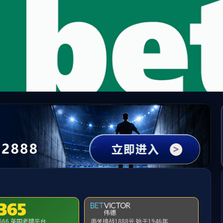
m88(中国)官方网站-登录入口
资队伍
党建工作
本科生教育
研究生培养
科学研究
当前位置：
学院首页
>>
学生工作
>>
校友园地
优秀校友代表---叶土铭
优秀校友代表---苏灿煌
共12条
上页
1
2
下页
到第