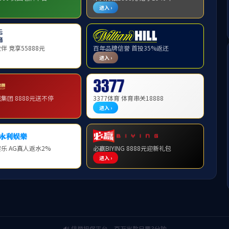
版权所有：m88(中国)官方网站-登录入口
联系电话: 020-89002069 领导邮箱: xkyzhku@163.com