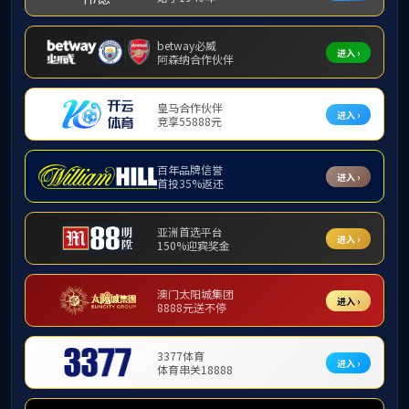
党员风采
学生第一党支部专题
师德师风
学生第一党支部支委
通知公告
更多
·
2025～2026学年（第一学期）...
·
m88举行兼职辅导员...
·
2024～2025学年（第二学期）...
·
关于选聘m88兼职辅...
·
2024～2025学年（第二学期）...
·
m88,m88信息科学与...
·
m88,m88信息科学与...
·
m88,m88信息科学与...
·
m88,m88信息科学与...
·
m88,m88信息科学与...
·
2025～2026学年（第一学期）...
版权所有：m