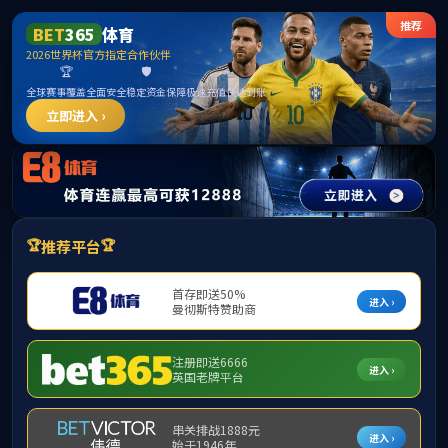
m88(中国)官方网站-登录入口
学院首页
学院概况
师资队伍
党建工作
本
党员风采
当前位置：
学院首页
>>
党建工
组织构成
重温革命党史，不忘
基层党建
支委会学习“三会一
理论学习
学生第一党支部组织
发展党员
学生第一党支部专题