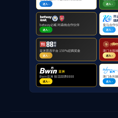
·
2025～2026学年（第一学期）...
通知公告
更多
·
m88举行兼职辅导员...
·
2024～2025学年（第二学期）...
·
关于选聘m88兼职辅...
·
2024～2025学年（第二学期）...
·
m88,m88信息科学与...
·
m88,m88信息科学与...
·
m88,m88信息科学与...
·
m88,m88信息科学与...
·
m88,m88信息科学与...
·
2025～2026学年（第一学期）...
·
m88举行兼职辅导员...
·
2024～2025学年（第二学期）...
·
关于选聘m88兼职辅...
·
2024～2025学年（第二学期）...
·
m88,m88信息科学与...