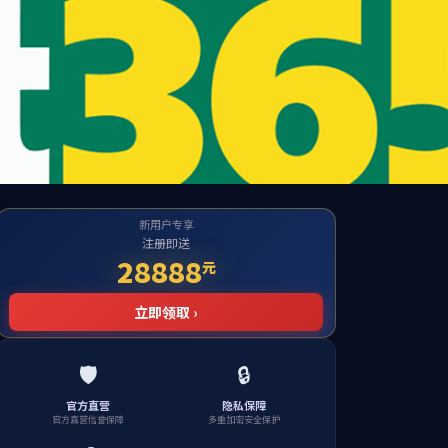
设为首页
|
加入收藏
m88
学生工作
评估认证
2025/09/18
2025/05/29
2025/05/15
2025/05/15