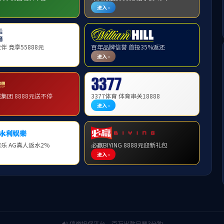
《m88,m88普通本科学生转专业实施细则（2024 年修订）》
《m88,m88本科生课外创新 实践学分实施细则（2024年修订）》
《m88,m88教材建设与管理办法（2023 年修订）》
工程教育认证自评报告指导书（2022版）
《m88,m88选修课程管理办法》
《m88,m88基层教学组织管理办法》
共23条
上页
1
2
3
下页
到第
版权所有：m88(中国)官方网站-登录入口
联系电话: 020-89002069 领导邮箱: xkyzhku@163.com