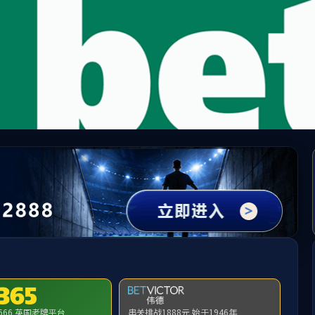
m88(中国)官方网站-登录入口
资队伍
党建工作
本科生教育
研究生培养
科学研究
当前位置：
学院首页
>>
评估认证
>>
制度汇编
>>
正文
《m88课堂教学规范》
《m88,m88本科教学督导听课管理办法（试行）》
《m88,m88本科学生评教工作实施办法（暂行）》
《m88,m88本科教学质量监控与评价实施办法（暂行）》